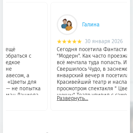
Галина
30 января 2026
Сегодня посетила Фантастический театр
"Модерн". Как часто проезжала мимо, и
всё мечтала туда попасть. И о
Свершилось Чудо, в заснеженный
январский вечер я посетила этот
Красивейший театр и насладилась
просмотром спектакля " Цветы нам не
нужны" Театр удивил с самого начала.
Развернуть...
Девушки встречали в красивых костюмах
цвета Тиффани. Красивый интерьер, весь
в цветах. Очень атмосферные буфеты,
как на первом так и на втором этаже. С
вкуснейшим кофе и эклерами. Комнаты в