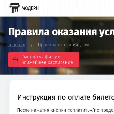
МОДЕРН
Правила оказания ус
Главная
/
Правила оказания услуг
Смотреть афишу и
ближайшее расписание
Инструкция по оплате билето
После нажатия кнопки «оплатить»/по предо