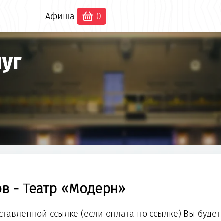
Афиша
0
луг
в - Театр «Модерн»
ставленной ссылке (если оплата по ссылке) Вы бу