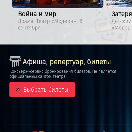
Затерянный мир
ерн», 15
Детский спектакль, Театр
«Модерн», 19 сентября
Афиша, репертуар, билеты
Консьерж-сервис бронирования билетов. Не является
официальным сайтом театра.
Выбрать билеты