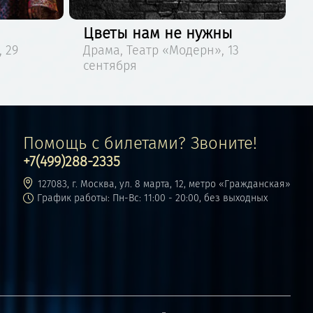
м не нужны
Леонардо
тр «Модерн», 13
Драма, Театр «Модерн», 26
августа
Помощь с билетами? Звоните!
+7(499)288-2335
127083, г. Москва, ул. 8 марта, 12, метро «Гражданская»
График работы: Пн-Вс: 11:00 - 20:00, без выходных