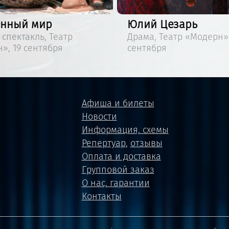
Юлий Цезарь
Цветы на
Драма, Театр «Модерн», 29
Драма, Теа
сентября
сентября
Афиша и билеты
Новости
Информация, схемы
Репертуар
,
отзывы
Оплата и доставка
Групповой заказ
О нас, гарантии
Контакты