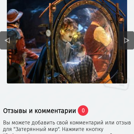
открытий. Постановка выполнена в простой и
увлекательной форме. В ней имеется множество
забавных моментов и остроумных шуток. Для
этого действа было разработано немало
реалистичных декораций, максимально
воссоздающих экзотические джунгли.
Ребенок до 3-х лет может пройти бесплатно по
одному билету со взрослым и сидеть на коленках.
Заказывайте с помощью нашего сервиса
билеты
на
спектакль «
Затерянный мир»
в Театр
«Модерн»!
Отзывы и комментарии
0
Вы можете добавить свой комментарий или отзыв
для "Затерянный мир". Нажмите кнопку