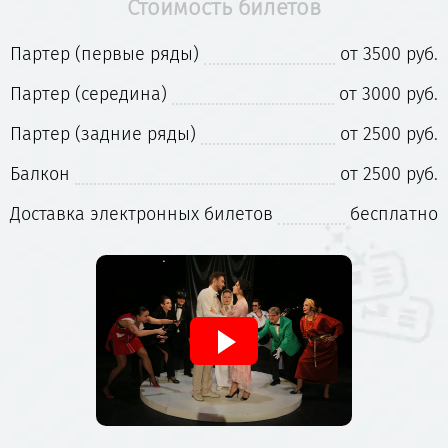
Мгновенное оформление электронных
Стоимость билетов
билетов на сайте
Спектакли с участием ведущих артистов
Партер (первые ряды)
от 3500 руб.
московских театров
Бесплатная доставка билетов на
Партер (середина)
от 3000 руб.
электронную почту
Стоимость билетов от 2500 рублей
Партер (задние ряды)
от 2500 руб.
Безопасная оплата картами Visa, Mastercard и
Балкон
от 2500 руб.
Мир
Доставка электронных билетов
бесплатно
Знаменитые постановки театра:
«Анна Каренина» — драматическая
премьера сезона
«Игроки» по Н.В. Гоголю
«Маскарад» — мистическая драма М.Ю.
Лермонтова
«Сон в летнюю ночь» — комедия У. Шекспира
в современной интерпретации
«Бесприданница» — классика А.Н.
Островского