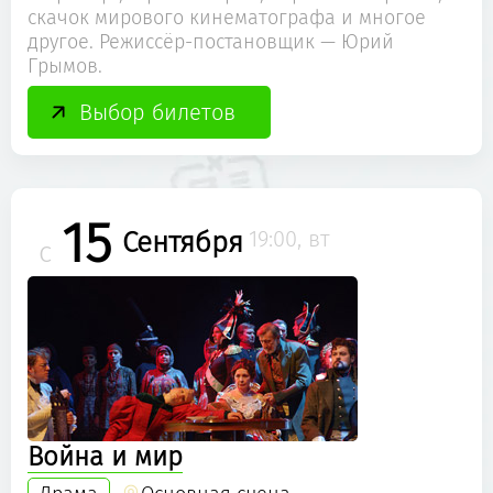
скачок мирового кинематографа и многое
другое. Режиссёр-постановщик — Юрий
Грымов.
Выбор билетов
15
Сентября
19:00, вт
с
Война и мир