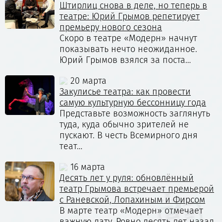
Штирлиц снова в деле, но теперь в
театре: Юрий Грымов репетирует
премьеру нового сезона
Скоро в театре «Модерн» начнут
показывать нечто неожиданное.
Юрий Грымов взялся за поста…
20 марта
Закулисье театра: как провести
самую культурную бессонницу года
Представьте возможность заглянуть
туда, куда обычно зрителей не
пускают. В честь Всемирного дня
теат…
16 марта
Десять лет у руля: обновлённый
театр Грымова встречает премьерой
с Раневской, Лопахиным и Фирсом
В марте театр «Модерн» отмечает
важную дату. Ровно десять лет назад