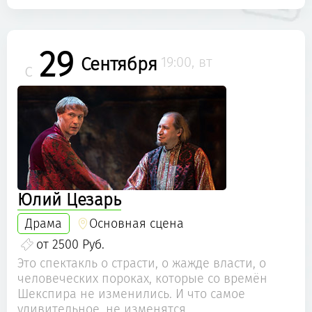
29
Сентября
19:00, вт
с
Юлий Цезарь
Драма
Основная сцена
от 2500 Руб.
Это спектакль о страсти, о жажде власти, о
человеческих пороках, которые со времён
Шекспира не изменились. И что самое
удивительное, не изменятся.