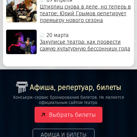
Штирлиц снова в деле, но теперь в
театре: Юрий Грымов репетирует
премьеру нового сезона
20 марта
Закулисье театра: как провести
самую культурную бессонницу года
Афиша, репертуар, билеты
Консьерж-сервис бронирования билетов. Не является
официальным сайтом театра.
Выбрать билеты
АФИША И БИЛЕТЫ