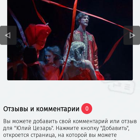
шекспировской экспрессии делает постановку
яркой и незабываемой. Чтобы оценить работу
творческой группы, нужно непременно купить
билеты на спектакль Юлий Цезарь.
Заказывайте с помощью нашего сервиса
билеты
на спектакль «
Юлий Цезарь»
в Театр «Модерн»!
Отзывы и комментарии
0
Вы можете добавить свой комментарий или отзыв
для "Юлий Цезарь". Нажмите кнопку "Добавить",
откроется страница, на которой вы можете