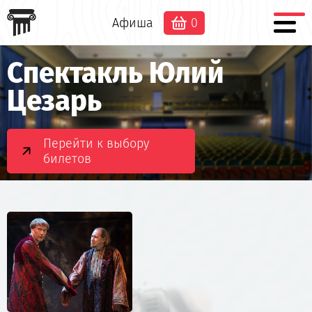
Афиша
0
Спектакль Юлий
Цезарь
Перейти к выбору
билетов