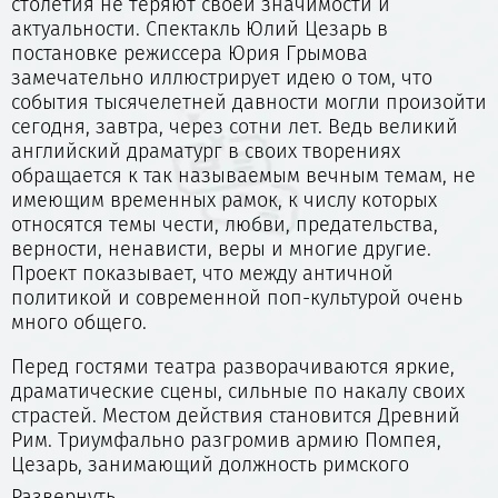
столетия не теряют своей значимости и
актуальности. Спектакль Юлий Цезарь в
постановке режиссера Юрия Грымова
замечательно иллюстрирует идею о том, что
события тысячелетней давности могли произойти
сегодня, завтра, через сотни лет. Ведь великий
английский драматург в своих творениях
обращается к так называемым вечным темам, не
имеющим временных рамок, к числу которых
относятся темы чести, любви, предательства,
верности, ненависти, веры и многие другие.
Проект показывает, что между античной
политикой и современной поп-культурой очень
много общего.
Перед гостями театра разворачиваются яркие,
драматические сцены, сильные по накалу своих
страстей. Местом действия становится Древний
Рим. Триумфально разгромив армию Помпея,
Цезарь, занимающий должность римского
полководца теперь должен занять трон
Развернуть...