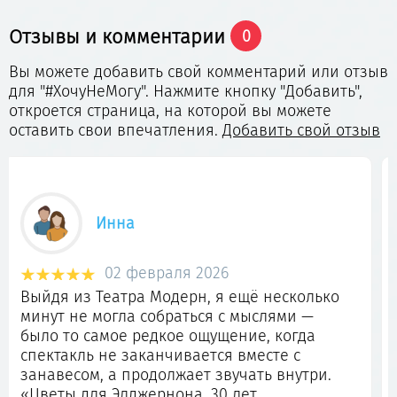
Отзывы и комментарии
0
Вы можете добавить свой комментарий или отзыв
для "#ХочуНеМогу". Нажмите кнопку "Добавить",
откроется страница, на которой вы можете
оставить свои впечатления.
Добавить свой отзыв
Галина
30 января 2026
Сегодня посетила Фантастический театр
"Модерн". Как часто проезжала мимо, и всё
мечтала туда попасть. И о Свершилось Чудо,
в заснеженный январский вечер я
посетила этот Красивейший театр и
насладилась просмотром ...