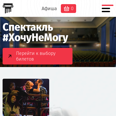
Афиша
0
Спектакль
#ХочуНеМогу
Перейти к выбору
билетов