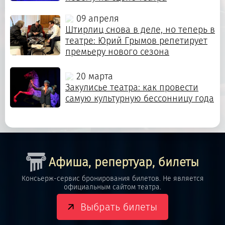
09 апреля
Штирлиц снова в деле, но теперь в
театре: Юрий Грымов репетирует
премьеру нового сезона
20 марта
Закулисье театра: как провести
самую культурную бессонницу года
Афиша, репертуар, билеты
Консьерж-сервис бронирования билетов. Не является
официальным сайтом театра.
Выбрать билеты