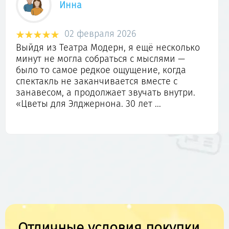
Галина
30 января 2026
Сегодня посетила Фантастический театр
"Модерн". Как часто проезжала мимо, и всё
мечтала туда попасть. И о Свершилось Чудо,
в заснеженный январский вечер я
посетила этот Красивейший театр и
насладилась просмотром ...
Отличные условия покупки