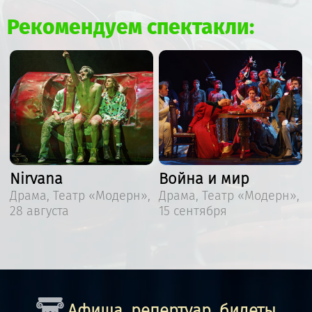
Рекомендуем спектакли:
Война и мир
Затерянный мир
,
Драма, Театр «Модерн»,
Детский спектакль,
15 сентября
Театр «Модерн», 19
сентября
Афиша, репертуар, билеты