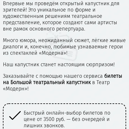
Впервые мы проведём открытый капустник для
зрителей! Это уникальное по форме и
художественным решениям театральное
представление, которое создают сами артисты
вне рамок основного репертуара.
Много юмора, неожиданный сюжет, лёгкие живые
диалоги и, конечно, любимые узнаваемые герои
из спектаклей «Модерна»!
Наш капустник станет настоящим сюрпризом!
Заказывайте с помощью нашего сервиса
билеты
на
Большой театральный капустник
в Театр
«Модерн»!
Атмосфера старинного здания-
памятника (1911 г.) с витражами и
лепниной — театр как