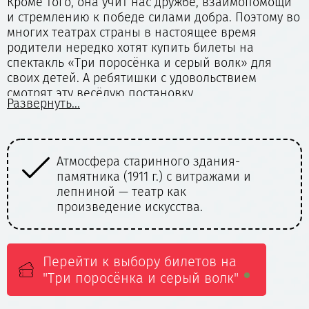
Кроме того, она учит нас дружбе, взаимопомощи
и стремлению к победе силами добра. Поэтому во
многих театрах страны в настоящее время
родители нередко хотят купить билеты на
спектакль «Три поросёнка и серый волк» для
своих детей. А ребятишки с удовольствием
смотрят эту весёлую постановку.
Развернуть...
Самой известной и интересной современной
театральной постановкой этой сказки является
работа режиссёра Светланы Враговой в
Атмосфера старинного здания-
Сочетан
Московском драматическом театре «Модерн».
памятника (1911 г.) с витражами и
смелых
Главной особенностью данного спектакля
лепниной — театр как
под ру
является то, что он – музыкальный. В нём можно
произведение искусства.
увидеть большое количество вокальных и
хореографических номеров, блестяще
исполненных актёрами этой театральной труппы.
А заказать билеты на спектакль «Три поросёнка и
Перейти к выбору билетов на
серый волк» можно всем детям, старше трёх лет.
"Три поросёнка и серый волк"
Заказывайте с помощью нашего сервиса билеты